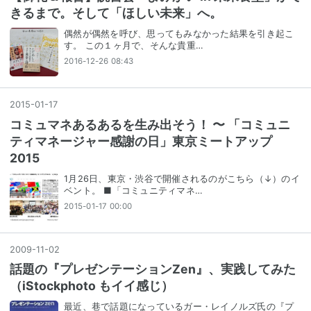
きるまで。そして「ほしい未来」へ。
偶然が偶然を呼び、思ってもみなかった結果を引き起こ
す。 この１ヶ月で、そんな貴重…
2016-12-26 08:43
2015
-
01
-
17
コミュマネあるあるを生み出そう！ 〜 「コミュニ
ティマネージャー感謝の日」東京ミートアップ
2015
1月26日、東京・渋谷で開催されるのがこちら（↓）のイ
ベント。 ■「コミュニティマネ…
2015-01-17 00:00
2009
-
11
-
02
話題の『プレゼンテーションZen』、実践してみた
（iStockphoto もイイ感じ）
最近、巷で話題になっているガー・レイノルズ氏の『プ