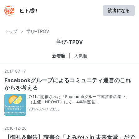
ヒト感!!
読者になる
トップ
>
学び-TPOV
学び-TPOV
新着順
人気順
2017
-
07
-
17
Facebookグループによるコミュニティ運営のこれ
からを考える
7/11に開催された「Facebookグループ運営者の集い」
（主催：NPOxIT）にて、4年半運営…
2017-07-17 23:58
2016
-
12
-
26
【御礼＆報告】読書会「よみかい in 未来食堂」がで