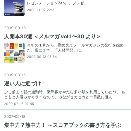
レゼンテーションZen』。プレゼ…
2009-11-02 22:21
2009
-
09
-
13
人開本30選 ＜メルマガ vol.1〜30 より＞
今年の１月から、勤め先でメールマガジンの発行を始め
た。週に１本、「人材開発」に…
2009-09-13 08:54
2009
-
03
-
15
遅い人に近づけ
少し前まで朝の通勤時、乗降客がやたら多い駅を利用していた*1。 も
ともと人混みがキライなので、みながセカセカと一目散に進ん…
2009-03-15 07:45
2007
-
05
-
18
集中力？熱中力！ ～スコアブックの書き方を学ぶ